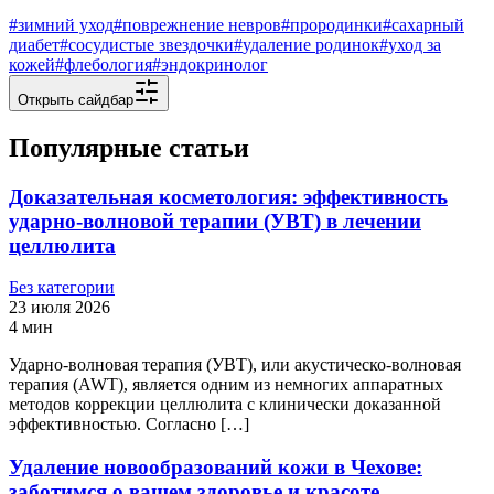
#
зимний уход
#
поврежнение невров
#
прородинки
#
сахарный
диабет
#
сосудистые звездочки
#
удаление родинок
#
уход за
кожей
#
флебология
#
эндокринолог
Открыть сайдбар
Популярные статьи
Доказательная косметология: эффективность
ударно-волновой терапии (УВТ) в лечении
целлюлита
Без категории
23 июля 2026
4 мин
Ударно-волновая терапия (УВТ), или акустическо-волновая
терапия (AWT), является одним из немногих аппаратных
методов коррекции целлюлита с клинически доказанной
эффективностью. Согласно […]
Удаление новообразований кожи в Чехове:
заботимся о вашем здоровье и красоте