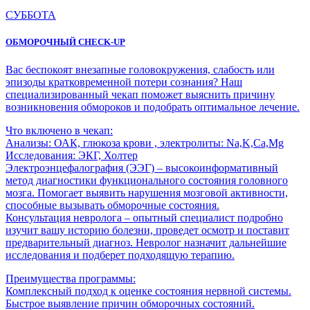
СУББОТА
ОБМОРОЧНЫЙ CHECK-UP
Вас беспокоят внезапные головокружения, слабость или
эпизоды кратковременной потери сознания? Наш
специализированный чекап поможет выяснить причину
возникновения обмороков и подобрать оптимальное лечение.
Что включено в чекап:
Анализы: ОАК, глюкоза крови , электролиты: Na,K,Ca,Mg
Исследования: ЭКГ, Холтер
Электроэнцефалография (ЭЭГ) – высокоинформативный
метод диагностики функционального состояния головного
мозга. Помогает выявить нарушения мозговой активности,
способные вызывать обморочные состояния.
Консультация невролога – опытный специалист подробно
изучит вашу историю болезни, проведет осмотр и поставит
предварительный диагноз. Невролог назначит дальнейшие
исследования и подберет подходящую терапию.
Преимущества программы:
Комплексный подход к оценке состояния нервной системы.
Быстрое выявление причин обморочных состояний.