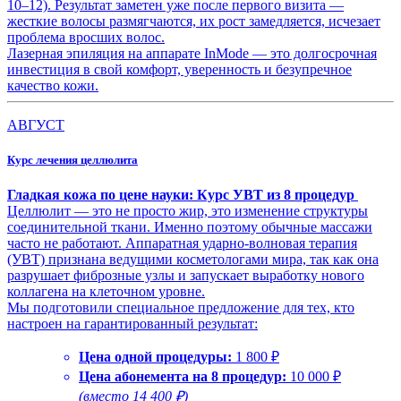
10–12). Результат заметен уже после первого визита —
жесткие волосы размягчаются, их рост замедляется, исчезает
проблема вросших волос.
Лазерная эпиляция на аппарате InMode — это долгосрочная
инвестиция в свой комфорт, уверенность и безупречное
качество кожи.
АВГУСТ
Курс лечения целлюлита
Гладкая кожа по цене науки: Курс УВТ из 8 процедур
Целлюлит — это не просто жир, это изменение структуры
соединительной ткани. Именно поэтому обычные массажи
часто не работают. Аппаратная ударно-волновая терапия
(УВТ) признана ведущими косметологами мира, так как она
разрушает фиброзные узлы и запускает выработку нового
коллагена на клеточном уровне.
Мы подготовили специальное предложение для тех, кто
настроен на гарантированный результат:
Цена одной процедуры:
1 800 ₽
Цена абонемента на 8 процедур:
10 000 ₽
(вместо 14 400 ₽)