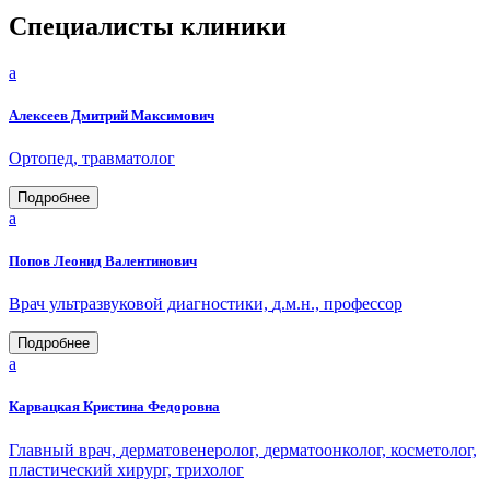
Специалисты клиники
a
Алексеев Дмитрий Максимович
Ортопед,
травматолог
Подробнее
a
Попов Леонид Валентинович
Врач ультразвуковой диагностики,
д.м.н.,
профессор
Подробнее
a
Карвацкая Кристина Федоровна
Главный врач,
дерматовенеролог,
дерматоонколог,
косметолог,
пластический хирург,
трихолог