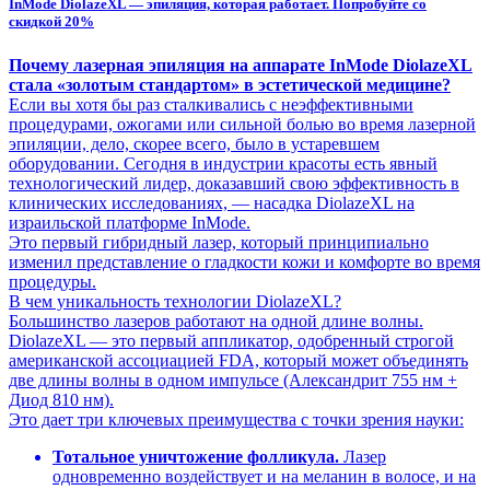
InMode DiolazeXL — эпиляция, которая работает. Попробуйте со
скидкой 20%
Почему лазерная эпиляция на аппарате InMode DiolazeXL
стала «золотым стандартом» в эстетической медицине?
Если вы хотя бы раз сталкивались с неэффективными
процедурами, ожогами или сильной болью во время лазерной
эпиляции, дело, скорее всего, было в устаревшем
оборудовании. Сегодня в индустрии красоты есть явный
технологический лидер, доказавший свою эффективность в
клинических исследованиях, — насадка DiolazeXL на
израильской платформе InMode.
Это первый гибридный лазер, который принципиально
изменил представление о гладкости кожи и комфорте во время
процедуры.
В чем уникальность технологии DiolazeXL?
Большинство лазеров работают на одной длине волны.
DiolazeXL — это первый аппликатор, одобренный строгой
американской ассоциацией FDA, который может объединять
две длины волны в одном импульсе (Александрит 755 нм +
Диод 810 нм).
Это дает три ключевых преимущества с точки зрения науки:
Тотальное уничтожение фолликула.
Лазер
одновременно воздействует и на меланин в волосе, и на