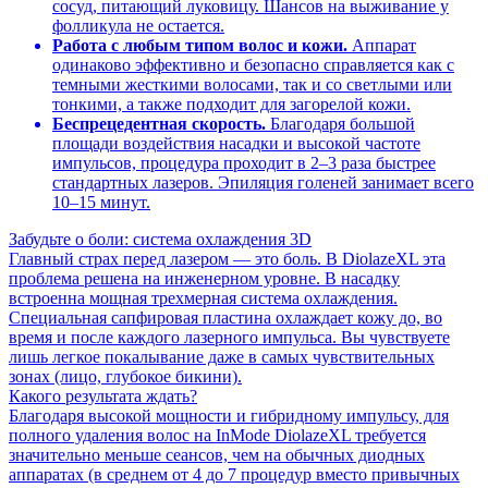
сосуд, питающий луковицу. Шансов на выживание у
фолликула не остается.
Работа с любым типом волос и кожи.
Аппарат
одинаково эффективно и безопасно справляется как с
темными жесткими волосами, так и со светлыми или
тонкими, а также подходит для загорелой кожи.
Беспрецедентная скорость.
Благодаря большой
площади воздействия насадки и высокой частоте
импульсов, процедура проходит в 2–3 раза быстрее
стандартных лазеров. Эпиляция голеней занимает всего
10–15 минут.
Забудьте о боли: система охлаждения 3D
Главный страх перед лазером — это боль. В DiolazeXL эта
проблема решена на инженерном уровне. В насадку
встроенна мощная трехмерная система охлаждения.
Специальная сапфировая пластина охлаждает кожу до, во
время и после каждого лазерного импульса. Вы чувствуете
лишь легкое покалывание даже в самых чувствительных
зонах (лицо, глубокое бикини).
Какого результата ждать?
Благодаря высокой мощности и гибридному импульсу, для
полного удаления волос на InMode DiolazeXL требуется
значительно меньше сеансов, чем на обычных диодных
аппаратах (в среднем от 4 до 7 процедур вместо привычных